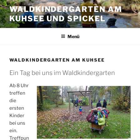
Zum
WALDKINDERGARTEN AM
Inhalt
KUHSEE UND SPICKEL
springen
Menü
WALDKINDERGARTEN AM KUHSEE
Ein Tag bei uns im Waldkindergarten
Ab 8 Uhr
treffen
die
ersten
Kinder
bei uns
ein.
Treffpun