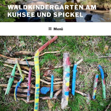
Zum
WALDKINDERGARTEN AM
Inhalt
KUHSEE UND SPICKEL
springen
Menü