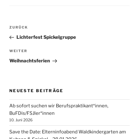
Beitragsnavigation
Vorheriger
ZURÜCK
Beitrag
Lichterfest Spickelgruppe
Nächster
WEITER
Beitrag
Weihnachtsferien
NEUESTE BEITRÄGE
Ab sofort suchen wir Berufspraktikant*innen,
BuFDis/FSJler*innen
10. Juni 2026
Save the Date: Elterninfoabend Waldkindergarten am