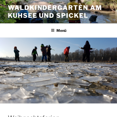
Zum
WALDKINDERGARTEN AM
Inhalt
KUHSEE UND SPICKEL
springen
Menü