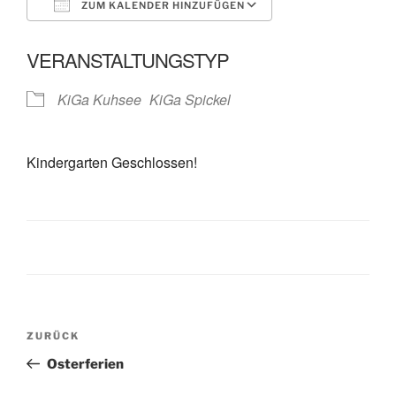
ZUM KALENDER HINZUFÜGEN
ICS herunterladen
Google Kalende
VERANSTALTUNGSTYP
KiGa Kuhsee
KiGa Spickel
Kindergarten Geschlossen!
Beitragsnavigation
Vorheriger
ZURÜCK
Beitrag
Osterferien