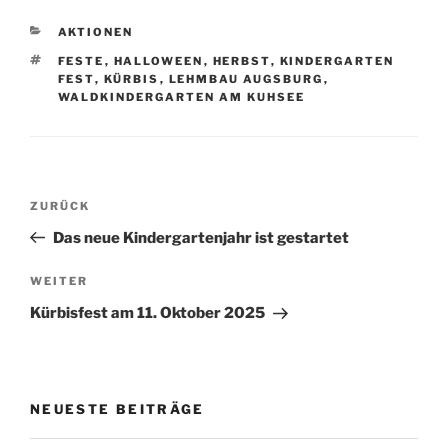
KATEGORIEN
AKTIONEN
SCHLAGWÖRTER
FESTE
,
HALLOWEEN
,
HERBST
,
KINDERGARTEN
FEST
,
KÜRBIS
,
LEHMBAU AUGSBURG
,
WALDKINDERGARTEN AM KUHSEE
Beitragsnavigation
Vorheriger
ZURÜCK
Beitrag
Das neue Kindergartenjahr ist gestartet
Nächster
WEITER
Beitrag
Kürbisfest am 11. Oktober 2025
NEUESTE BEITRÄGE